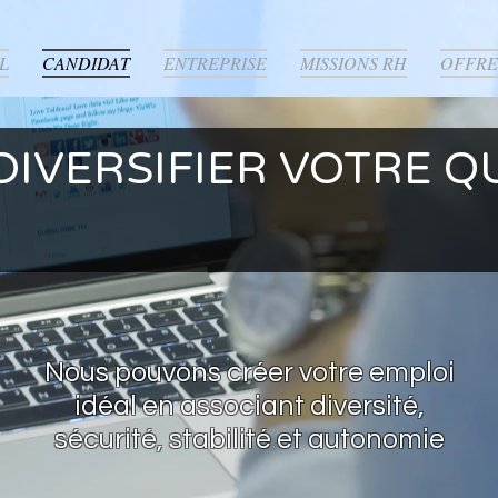
L
CANDIDAT
ENTREPRISE
MISSIONS RH
OFFRE
DIVERSIFIER VOTRE Q
Nous pouvons créer votre emploi
idéal en associant diversité,
sécurité, stabilité et autonomie