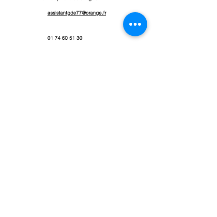
assistantgde77@orange.fr
01 74 60 51 30
Groupement d’Employeurs 77
1, avenue Johannes Gutenberg
SERRIS 77716 Marne La Vallée
Nous trouver
Nous noter