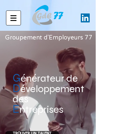
Groupement d'Employeurs 77
G
énérateur de
D
éveloppement
des
E
ntreprises
TROUVER UN TALENT